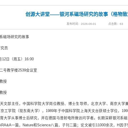
创源大讲堂——银河系磁场研究的故事（格物致理
发布时间：2026-06-01
点击数：
63
系磁场研究的故事
研究员
月12日（周五）16:00
二号教学楼2539会议室
教授
教授
天文部主任，中国科学院大学岗位教授、博士生导师，北京大学、南京大学
于南京工学院（现东南大学），1989年于中国科学院上海天文台获硕士学位，1
育大学从事博士后研究，并在德国马普射电所做访问学者。长期深耕银河系磁
RA&A一篇，Nature和Science八篇，子刊二篇；论文被引11000余次，