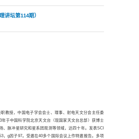
讲坛第114期）
兼职教授，中国电子学会会士、理事、射电天文分会主任委
993年于中国科学院北京天文台（现国家天文台总部）获博士
场、脉冲星研究和星系团观测等领域，达四十年。发表SCI
H因子53，g因子97。受邀在40多个国际会议上作特邀报告。多项