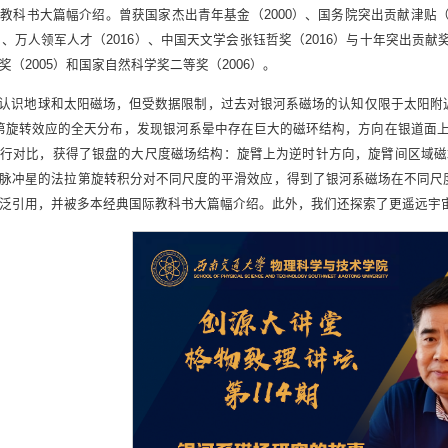
教科书大篇幅介绍。曾获国家杰出青年基金（2000）、国务院突出贡献津贴（2
）、万人领军人才（2016）、中国天文学会张钰哲奖（2016）与十年突出贡献奖
（2005）和国家自然科学奖二等奖（2006）。
认识地球和太阳磁场，但受数据限制，过去对银河系磁场的认知仅限于太阳附
第旋转效应的全天分布，发现银河系晕中存在巨大的磁环结构，方向在银道面
行对比，获得了银盘的大尺度磁场结构：旋臂上为逆时针方向，旋臂间区域磁
脉冲星的法拉第旋转积分对不同尺度的平滑效应，得到了银河系磁场在不同尺
泛引用，并被多本经典国际教科书大篇幅介绍。此外，我们还探索了更遥远宇