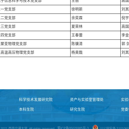
电子信息科学与技术党支部
王丽
高国
生一党支部
徐明新
刘其
生二党支部
余奕霖
倪宇
生三党支部
夏荣林
高国
生四党支部
王春蕾
李金
生聚变物理党支部
陈骥清
郭 
生高温高压物理党支部
杨昊戬
刘其
科学技术发展研究院
资产与实验室管理处
实验
本科生院
研究生院
党委
© 2021 西南交通大学. All rights reserved.
蜀ICP备05026985号-3
川公网安备 5101060