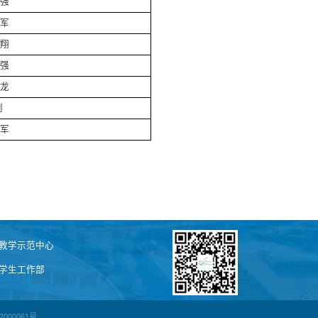
强
军
翔
强
龙
剑
军
教学示范中心
学生工作部
2000061号