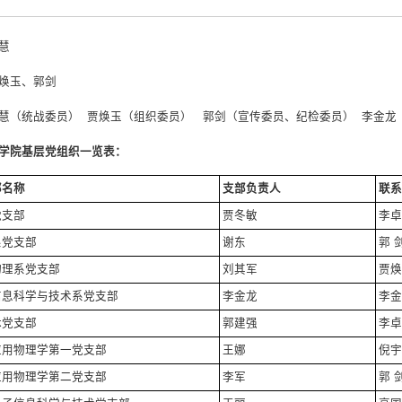
慧
焕玉、郭剑
慧（统战委员） 贾焕玉（组织委员） 郭剑（宣传委员、纪检委员） 李金
学院基层党组织一览表：
部名称
支部负责人
联系
党支部
贾冬敏
李卓
系党支部
谢东
郭 
物理系党支部
刘其军
贾焕
信息科学与技术系党支部
李金龙
李金
休党支部
郭建强
李卓
应用物理学第一党支部
王娜
倪宇
应用物理学第二党支部
李军
郭 