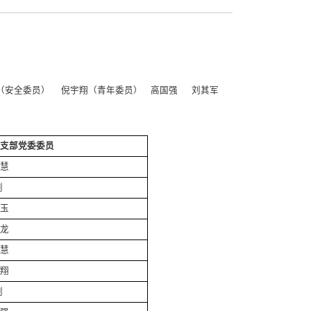
龙（安全委员） 倪宇翔（青年委员） 高国强 刘其军
支部党委委员
慧
剑
玉
龙
慧
翔
剑