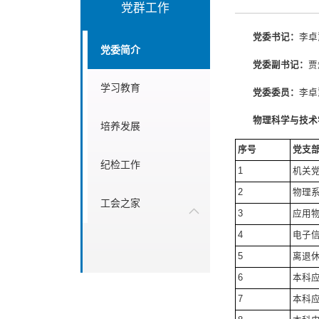
党群工作
党委书记：
李卓
党委简介
党委副书记：
贾
学习教育
党委委员：
李卓
物理科学与技术
培养发展
序号
党支
纪检工作
1
机关
2
物理
工会之家
3
应用
4
电子
5
离退
6
本科
7
本科