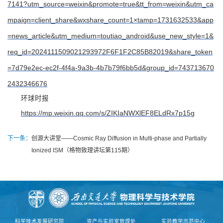
7141?utm_source=weixin&promote=true&tt_from=weixin&utm_ca
mpaign=client_share&wxshare_count=1×tamp=1731632533&app
=news_article&utm_medium=toutiao_android&use_new_style=1&
req_id=2024111509021293972F6F1F2C85B82019&share_token
=7d79e2ec-ec2f-4f4a-9a3b-4b7b79f6bb5d&group_id=743713670
2432346676
环球时报
https://mp.weixin.qq.com/s/ZIKIaNWXlEF8ELdRx7p15g
下一条：
创源大讲堂——Cosmic Ray Diffusion in Multi-phase and Partially
Ionized ISM（格物致理讲坛第115期）
科学技术发展研究院
资产与实验室管理处
实验教学示范中心