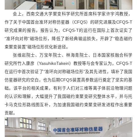
会上，西南交通大学聚变科学研究所首席科学家许宇鸿教授，
作了关于中国首台准环对称仿星器（CFQS）的研究进展及CFQS-T
研究成果的报告。报告认为，CFQS-T的运行在国际上首次证实了
“准环向对称”磁场位形，降低了新经典输运损失，开辟了“稳态磁约
束聚变装置”磁场位形优化新途径。
张维岩院士、万宝年院士、林海青院士、日本国家核融合科学
研究所竹入康彦（YasuhikoTakeiri）教授等与会专家认为，CFQS-T
在运行中首次验证了“准环向对称磁场位形”及其先进性，填补了我国
仿星器研究的空白，也为后期CFQS装置高参数运行奠定了坚实的基
础。该平台的相关成果，有利于人们对三维等离子体前沿物理问题
的认识和理解，大幅提升了我国磁约束聚变研究整体水平，并与托
卡马克位形路线图互补，为加速我国磁约束聚变研发进程作出重要
贡献。