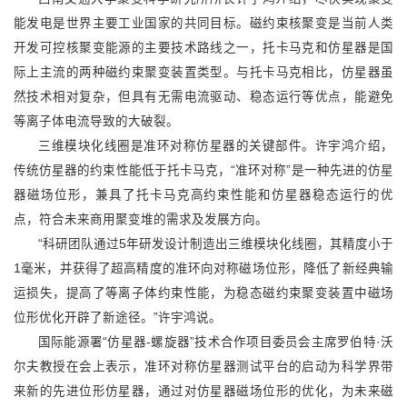
能发电是世界主要工业国家的共同目标。磁约束核聚变是当前人类
开发可控核聚变能源的主要技术路线之一，托卡马克和仿星器是国
际上主流的两种磁约束聚变装置类型。与托卡马克相比，仿星器虽
然技术相对复杂，但具有无需电流驱动、稳态运行等优点，能避免
等离子体电流导致的大破裂。
三维模块化线圈是准环对称仿星器的关键部件。许宇鸿介绍，
传统仿星器的约束性能低于托卡马克，“准环对称”是一种先进的仿星
器磁场位形，兼具了托卡马克高约束性能和仿星器稳态运行的优
点，符合未来商用聚变堆的需求及发展方向。
“科研团队通过5年研发设计制造出三维模块化线圈，其精度小于
1毫米，并获得了超高精度的准环向对称磁场位形，降低了新经典输
运损失，提高了等离子体约束性能，为稳态磁约束聚变装置中磁场
位形优化开辟了新途径。”许宇鸿说。
国际能源署“仿星器-螺旋器”技术合作项目委员会主席罗伯特·沃
尔夫教授在会上表示，准环对称仿星器测试平台的启动为科学界带
来新的先进位形仿星器，通过对仿星器磁场位形的优化，为未来磁