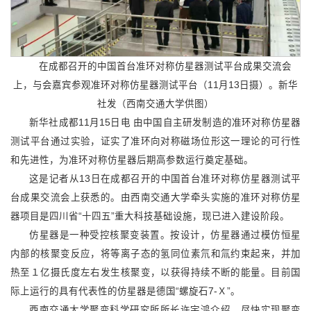
在成都召开的中国首台准环对称仿星器测试平台成果交流会
上，与会嘉宾参观准环对称仿星器测试平台（11月13日摄）。新华
社发（西南交通大学供图）
新华社成都11月15日电 由中国自主研发制造的准环对称仿星器
测试平台通过实验，证实了准环向对称磁场位形这一理论的可行性
和先进性，为准环对称仿星器后期高参数运行奠定基础。
这是记者从13日在成都召开的中国首台准环对称仿星器测试平
台成果交流会上获悉的。由西南交通大学牵头实施的准环对称仿星
器项目是四川省“十四五”重大科技基础设施，现已进入建设阶段。
仿星器是一种受控核聚变装置。按设计，仿星器通过模仿恒星
内部的核聚变反应，将等离子态的氢同位素氘和氚约束起来，并加
热至１亿摄氏度左右发生核聚变，以获得持续不断的能量。目前国
际上运行的具有代表性的仿星器是德国“螺旋石7-Ｘ”。
西南交通大学聚变科学研究所所长许宇鸿介绍，尽快实现聚变