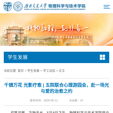
学生发展
当前位置:
首页
>
学生发展
>
学工动态
>
正文
千镜万花 光影疗愈 | 五院联合心理游园会，赴一场光
与爱的治愈之约
发布时间：2026-05-11
点击数：
47
初夏风暖，万物生长。5月8日下午，物理科学与技术学院联合