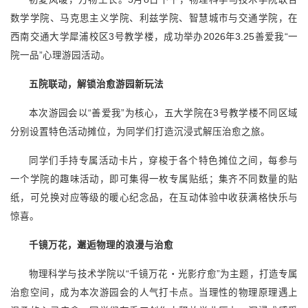
数学学院、马克思主义学院、利兹学院、智慧城市与交通学院，在
西南交通大学犀浦校区3号教学楼，成功举办2026年3.25善爱我“一
院一品”心理游园活动。
五院联动，解锁治愈游园新玩法
本次游园会以“善爱我”为核心，五大学院在3号教学楼不同区域
分别设置特色活动摊位，为同学们打造沉浸式解压治愈之旅。
同学们手持专属活动卡片，穿梭于各个特色摊位之间，每参与
一个学院的趣味活动，即可集得一枚专属贴纸；集齐不同数量的贴
纸，可兑换对应等级的暖心纪念品，在互动体验中收获满格快乐与
惊喜。
千镜万花，邂逅物理的浪漫与治愈
物理科学与技术学院以“千镜万花・光影疗愈”为主题，打造专属
治愈空间，成为本次游园会的人气打卡点。当理性的物理原理遇上