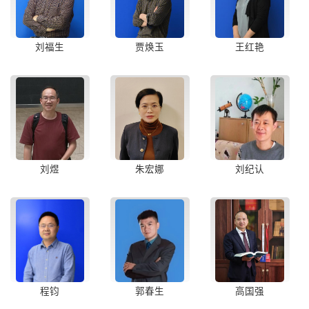
刘福生
贾焕玉
王红艳
刘煜
朱宏娜
刘纪认
程钧
郭春生
高国强