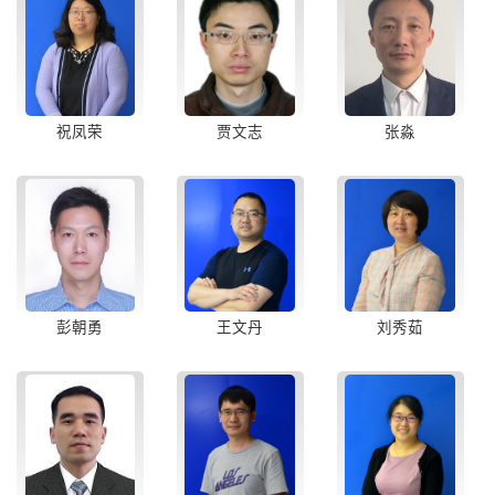
祝凤荣
贾文志
张淼
彭朝勇
王文丹
刘秀茹