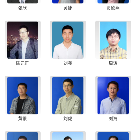
张欣
黄捷
贾欣燕
陈元正
刘尧
周涛
黄银
刘虎
刘海