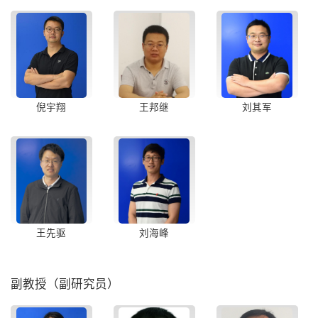
倪宇翔
王邦继
刘其军
王先驱
刘海峰
副教授（副研究员）